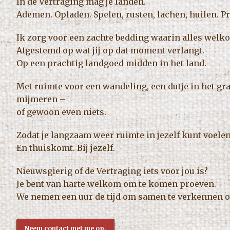
In de Vertraging mag je landen.
Ademen. Opladen. Spelen, rusten, lachen, huilen. Pre
Ik zorg voor een zachte bedding waarin alles welko
Afgestemd op wat jij op dat moment verlangt.
Op een prachtig landgoed midden in het land.
Met ruimte voor een wandeling, een dutje in het gr
mijmeren –
of gewoon even niets.
Zodat je langzaam weer ruimte in jezelf kunt voelen
En thuiskomt. Bij jezelf.
Nieuwsgierig of de Vertraging iets voor jou is?
Je bent van harte welkom om te komen proeven.
We nemen een uur de tijd om samen te verkennen of d
Neem contact met me op.