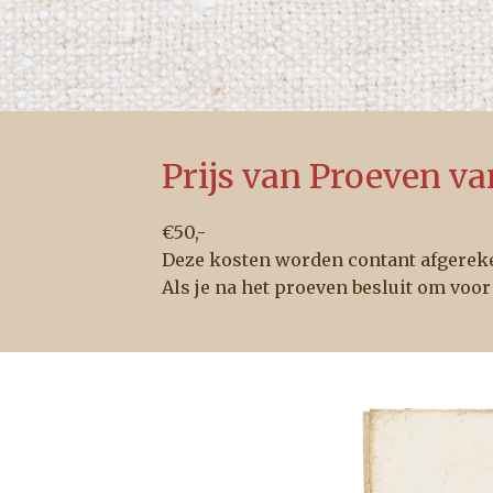
Prijs van Proeven va
€50,-
Deze kosten worden contant afgerek
Als je na het proeven besluit om voor