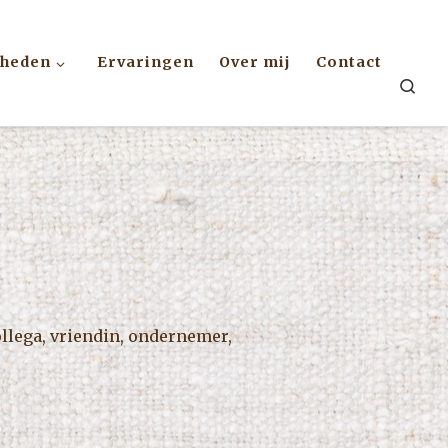
kheden
Ervaringen
Over mij
Contact
Sea
collega, vriendin, ondernemer,