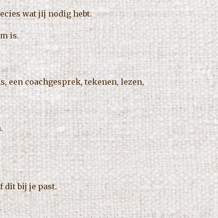
cies wat jij nodig hebt.
m is.
as, een coachgesprek, tekenen, lezen,
.
it bij je past.