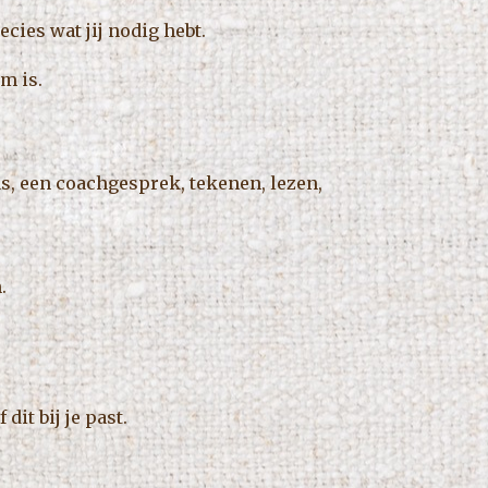
cies wat jij nodig hebt.
m is.
as, een coachgesprek, tekenen, lezen,
.
it bij je past.