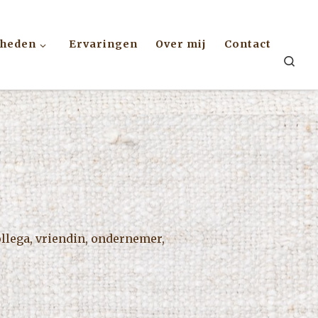
kheden
Ervaringen
Over mij
Contact
Sea
collega, vriendin, ondernemer,