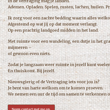
In de Vertraging mag je landen.
Ademen. Opladen. Spelen, rusten, lachen, huilen. Pre
Ik zorg voor een zachte bedding waarin alles welko
Afgestemd op wat jij op dat moment verlangt.
Op een prachtig landgoed midden in het land.
Met ruimte voor een wandeling, een dutje in het gr
mijmeren –
of gewoon even niets.
Zodat je langzaam weer ruimte in jezelf kunt voelen
En thuiskomt. Bij jezelf.
Nieuwsgierig of de Vertraging iets voor jou is?
Je bent van harte welkom om te komen proeven.
We nemen een uur de tijd om samen te verkennen of d
Neem contact met me op.